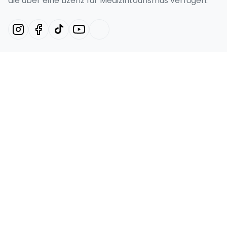
die über eine Lizenz für Medizintourismus verfügen.
Unsere Dienstleistungen
Hollywood-Lächeln
Lächeln-Design
Emax-Veneer
Laminatfurnier
Zahnimplantat
Schnellzugriff
Home
Über