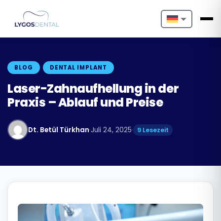
Nederlands
English
BLOG
DENTAL IMPLANT
Français
Laser-Zahnaufhellung in der
Praxis – Ablauf und Preise
Deutsch
Português
Dt. Betül Türkhan
·
Juli 24, 2025
·
9 Lesezeit
Español
Türkçe
Italiano
Български