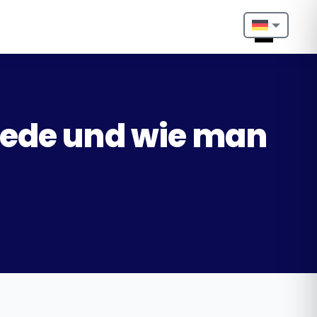
Nederlands
English
Français
iede und wie man
Deutsch
Português
Español
Türkçe
Italiano
Български