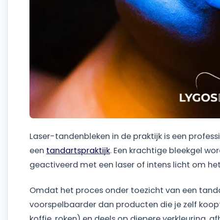
Laser-tandenbleken in de praktijk is een profes
een
tandartspraktijk
. Een krachtige bleekgel w
geactiveerd met een laser of intens licht om het
Omdat het proces onder toezicht van een tandar
voorspelbaarder dan producten die je zelf koopt.
koffie, roken) en deels op diepere verkleuring, a