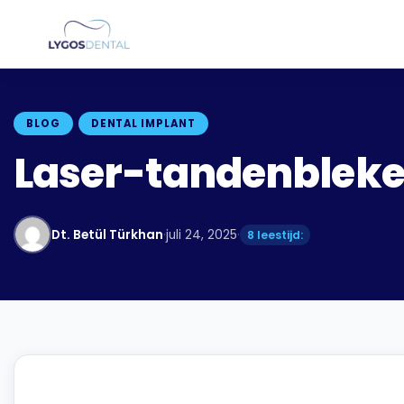
BLOG
DENTAL IMPLANT
Laser-tandenbleken 
Dt. Betül Türkhan
·
juli 24, 2025
·
8 leestijd: