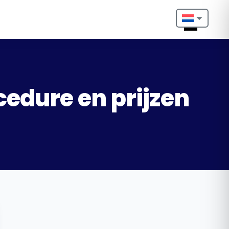
Nederlands
English
Français
cedure en prijzen
Deutsch
Português
Español
Türkçe
Italiano
Български