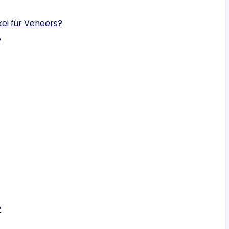
ei für Veneers?
?
?