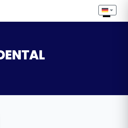
Nederlands
English
Français
 DENTAL
Deutsch
Português
Español
Türkçe
Italiano
Български