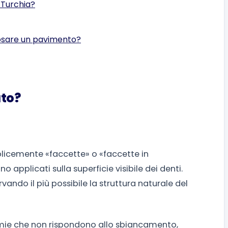
n Turchia?
 posare un pavimento?
ato?
icemente «faccette» o «faccette in
o applicati sulla superficie visibile dei denti.
vando il più possibile la struttura naturale del
omie che non rispondono allo sbiancamento,