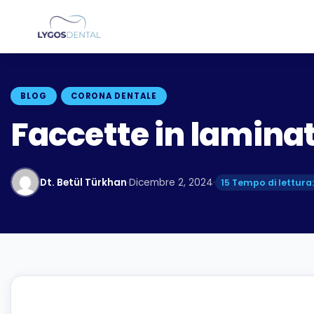
BLOG
CORONA DENTALE
Faccette in lamina
Dt. Betül Türkhan
·
Dicembre 2, 2024
·
15 Tempo di lettura: