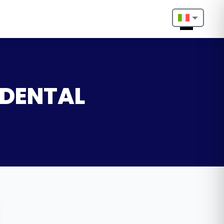
Nederlands
English
Français
S DENTAL
Deutsch
Português
Español
Türkçe
Italiano
Български