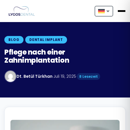
Nederlands
English
BLOG
DENTAL IMPLANT
Français
Pflege nach einer
Zahnimplantation
Deutsch
Português
Dt. Betül Türkhan
·
Juli 19, 2025
·
8 Lesezeit
Español
Türkçe
Italiano
Български