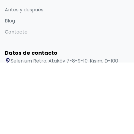
Antes y después
Blog
Contacto
Datos de contacto
Selenium Retro, Ataköy 7-8-9-10. Kısım, D-100
Güney Yanyolu No:18/A, 34158 Bakırköy/İstanbul
+90 538 416 61 91
sales@lygosdental.com
Lun - Sáb: 09:00 - 18:00