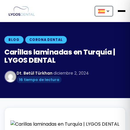
Nederlands
English
BLOG
CORONA DENTAL
Français
Carillas laminadas en Turquía |
LYGOS DENTAL
Deutsch
Dt. Betül Türkhan
·
diciembre 2, 2024
·
Português
16 tiempo de lectura
Español
Türkçe
Italiano
Български