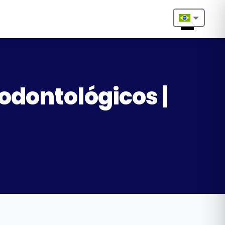
Nederlands
English
Français
odontológicos |
Deutsch
Português
Español
Türkçe
Italiano
Български