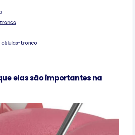
a
-tronco
 células-tronco
 que elas são importantes na