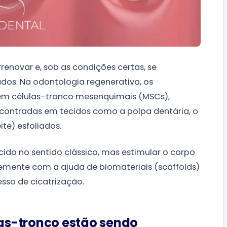
enovar e, sob as condições certas, se
ados. Na odontologia regenerativa, os
em células-tronco mesenquimais (MSCs),
ncontradas em tecidos como a polpa dentária, o
te) esfoliados.
ecido no sentido clássico, mas estimular o corpo
temente com a ajuda de biomateriais (scaffolds)
sso de cicatrização.
as-tronco estão sendo