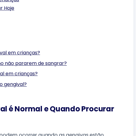
r Hoje
val em crianças?
lho não pararem de sangrar?
al em crianças?
o gengival?
l é Normal e Quando Procurar
podem ocorrer quando as gengivas estão