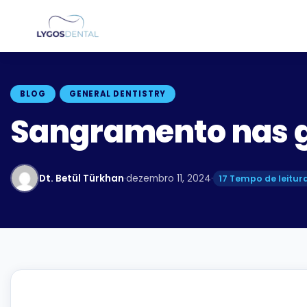
BLOG
GENERAL DENTISTRY
Sangramento nas g
Dt. Betül Türkhan
·
dezembro 11, 2024
·
17 Tempo de leitura