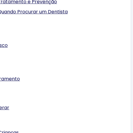
 Tratamento e Prevenção
Quando Procurar um Dentista
isco
gramento
erar
Crianças