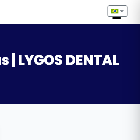
Nederlands
English
Français
s | LYGOS DENTAL
Deutsch
Português
Español
Türkçe
Italiano
Български