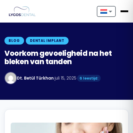
Nederlands
English
BLOG
DENTAL IMPLANT
Français
Voorkom gevoeligheid na het
bleken van tanden
Deutsch
Português
Dt. Betül Türkhan
·
juli 15, 2025
·
6 leestijd:
Español
Türkçe
Italiano
Български