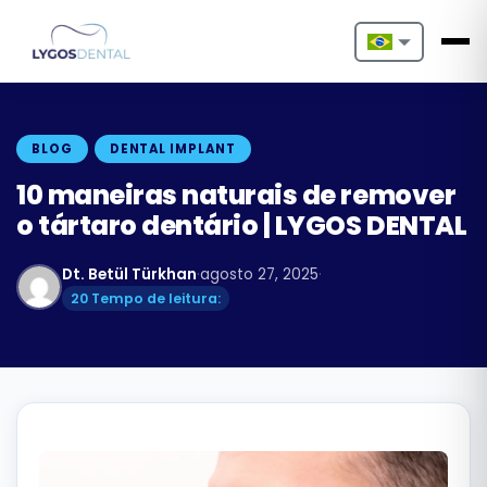
Nederlands
English
BLOG
DENTAL IMPLANT
Français
10 maneiras naturais de remover
o tártaro dentário | LYGOS DENTAL
Deutsch
Dt. Betül Türkhan
·
agosto 27, 2025
·
Português
20 Tempo de leitura:
Español
Türkçe
Italiano
Български