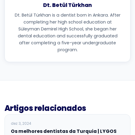
Dt. Betül Türkhan
Dt. Betül Türkhan is a dentist born in Ankara. After
completing her high school education at
Süleyman Demirel High School, she began her
dental education and successfully graduated
after completing a five-year undergraduate
program.
Artigos relacionados
BLOG
dez 3, 2024
Os melhores dentistas da Turquia | LYGOS