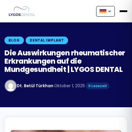
Nederlands
English
BLOG
DENTAL IMPLANT
Français
Die Auswirkungen rheumatischer
Erkrankungen auf die
Deutsch
Mundgesundheit | LYGOS DENTAL
Português
Dt. Betül Türkhan
·
Oktober 1, 2025
·
9 Lesezeit
Español
Türkçe
Italiano
Български