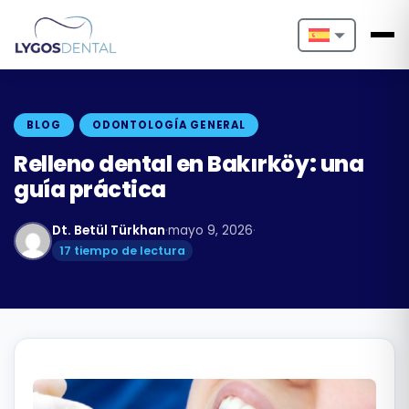
Nederlands
English
BLOG
ODONTOLOGÍA GENERAL
Français
Relleno dental en Bakırköy: una
guía práctica
Deutsch
Dt. Betül Türkhan
·
mayo 9, 2026
·
Português
17 tiempo de lectura
Español
Türkçe
Italiano
Български