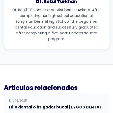
Dt. Betül Türkhan
Dt. Betül Türkhan is a dentist born in Ankara. After
completing her high school education at
Süleyman Demirel High School, she began her
dental education and successfully graduated
after completing a five-year undergraduate
program.
Artículos relacionados
BLOG
Ene 14, 2025
Hilo dental o irrigador bucal | LYGOS DENTAL