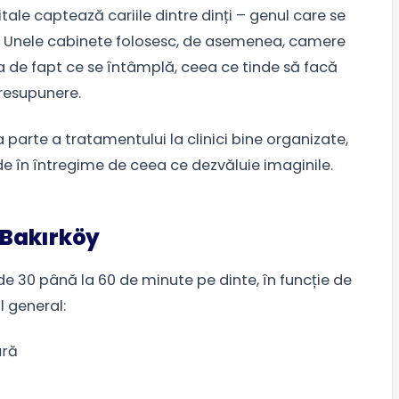
itale captează cariile dintre dinți – genul care se
 Unele cabinete folosesc, de asemenea, camere
a de fapt ce se întâmplă, ceea ce tinde să facă
presupunere.
parte a tratamentului la clinici bine organizate,
e în întregime de ceea ce dezvăluie imaginile.
ă Bakırköy
e 30 până la 60 de minute pe dinte, în funcție de
l general:
ară