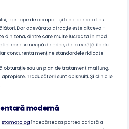
ului, aproape de aeroport și bine conectat cu
ălători. Dar adevărata atracție este altceva –
te din zonă, dintre care multe lucrează în mod
ctici care se ocupă de orice, de la curățările de
iar concurența menține standardele ridicate.
ă obturație sau un plan de tratament mai lung,
 apropiere. Traducătorii sunt obișnuiți. Și clinicile
.
 dentară modernă
l
stomatolog
îndepărtează partea cariată a