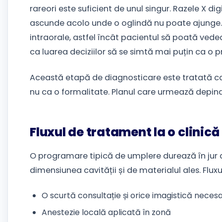
rareori este suficient de unul singur. Razele X dig
ascunde acolo unde o oglindă nu poate ajunge.
intraorale, astfel încât pacientul să poată vede
ca luarea deciziilor să se simtă mai puțin ca o 
Această etapă de diagnosticare este tratată ca 
nu ca o formalitate. Planul care urmează depind
Fluxul de tratament la o clinic
O programare tipică de umplere durează în jur d
dimensiunea cavității și de materialul ales. Fluxu
O scurtă consultație și orice imagistică neces
Anestezie locală aplicată în zonă