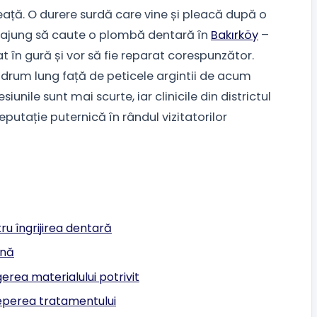
eață. O durere surdă care vine și pleacă după o
ii ajung să caute o plombă dentară în
Bakırköy
–
 în gură și vor să fie reparat corespunzător.
drum lung față de peticele argintii de acum
iunile sunt mai scurte, iar clinicile din districtul
reputație puternică în rândul vizitatorilor
ru îngrijirea dentară
rnă
rea materialului potrivit
ceperea tratamentului