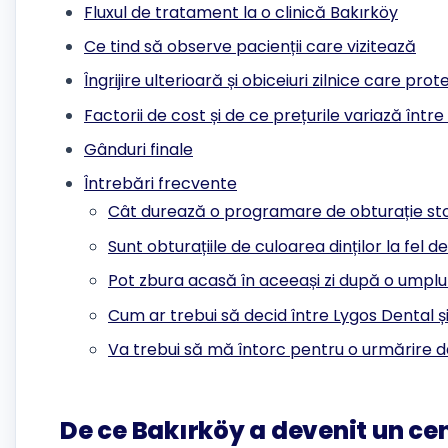
Fluxul de tratament la o clinică Bakırköy
Ce tind să observe pacienții care vizitează
Îngrijire ulterioară și obiceiuri zilnice care pr
Factorii de cost și de ce prețurile variază între 
Gânduri finale
Întrebări frecvente
Cât durează o programare de obturație st
Sunt obturațiile de culoarea dinților la fel 
Pot zbura acasă în aceeași zi după o umpl
Cum ar trebui să decid între Lygos Dental și
Va trebui să mă întorc pentru o urmărire da
De ce Bakırköy a devenit un cent