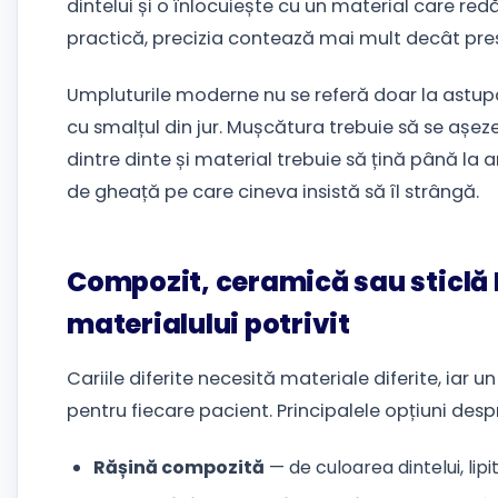
dintelui și o înlocuiește cu un material care red
practică, precizia contează mai mult decât pre
Umpluturile moderne nu se referă doar la astupa
cu smalțul din jur. Mușcătura trebuie să se așeze 
dintre dinte și material trebuie să țină până la
de gheață pe care cineva insistă să îl strângă.
Compozit, ceramică sau sticlă
materialului potrivit
Cariile diferite necesită materiale diferite, iar
pentru fiecare pacient. Principalele opțiuni despr
Rășină compozită
— de culoarea dintelui, lipit