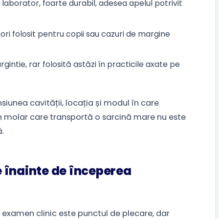
 laborator, foarte durabil, adesea apelul potrivit
ori folosit pentru copii sau cazuri de margine
ntie, rar folosită astăzi în practicile axate pe
unea cavității, locația și modul în care
Un molar care transportă o sarcină mare nu este
ă.
 înainte de începerea
 examen clinic este punctul de plecare, dar