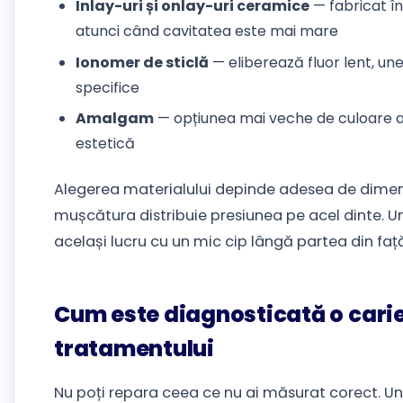
Inlay-uri și onlay-uri ceramice
— fabricat în
atunci când cavitatea este mai mare
Ionomer de sticlă
— eliberează fluor lent, une
specifice
Amalgam
— opțiunea mai veche de culoare argi
estetică
Alegerea materialului depinde adesea de dimensi
mușcătura distribuie presiunea pe acel dinte. 
același lucru cu un mic cip lângă partea din faț
Cum este diagnosticată o carie
tratamentului
Nu poți repara ceea ce nu ai măsurat corect. Un