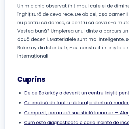
Un mic chip observat în timpul cafelei de dimin
înghițitură de ceva rece. De obicei, așa oamen
nu pentru că doresc, ci pentru că ceva s-a mutat
Vestea bună? Umplerea unui dinte a parcurs un 
două decenii. Materialele sunt mai inteligente, ses
Bakırköy din Istanbul și-au construit în liniște o 
internaționali.
Cuprins
De ce Bakırköy a devenit un centru liniștit pent
Ce implică de fapt o obturație dentară mode
Compozit, ceramică sau sticlă Ionomer — Alege
Cum este diagnosticată o carie înainte de în