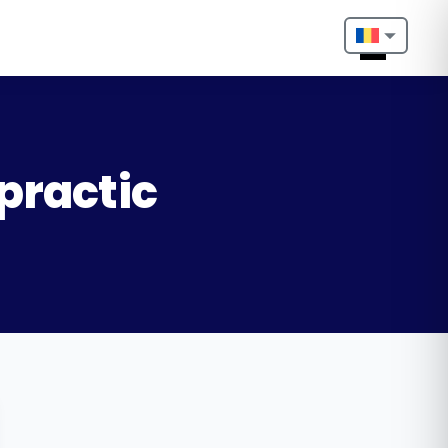
Nederlands
English
Français
practic
Deutsch
Português
Español
Türkçe
Italiano
Български