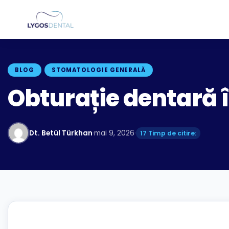
BLOG
STOMATOLOGIE GENERALĂ
Obturație dentară î
Dt. Betül Türkhan
·
mai 9, 2026
·
17 Timp de citire: