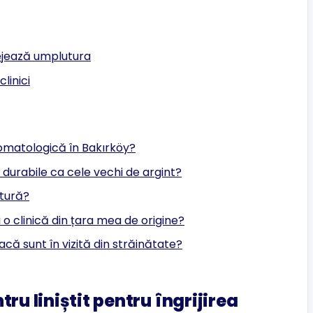
otejează umplutura
clinici
omatologică în Bakırköy?
de durabile ca cele vechi de argint?
utură?
 o clinică din țara mea de origine?
că sunt în vizită din străinătate?
ru liniștit pentru îngrijirea