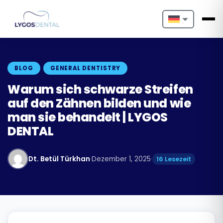
Nederlands
English
BLOG
GENERAL DENTISTRY
Français
Warum sich schwarze Streifen
auf den Zähnen bilden und wie
Deutsch
man sie behandelt | LYGOS
DENTAL
Português
Español
Dt. Betül Türkhan
·
Dezember 1, 2025
·
16 Lesezeit
Türkçe
Italiano
Български