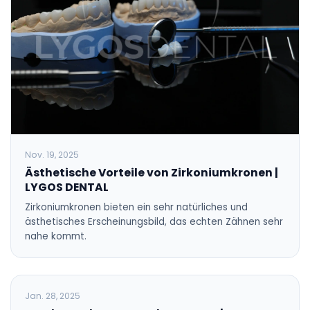
Nov. 19, 2025
Ästhetische Vorteile von Zirkoniumkronen |
LYGOS DENTAL
Zirkoniumkronen bieten ein sehr natürliches und
ästhetisches Erscheinungsbild, das echten Zähnen sehr
nahe kommt.
BLOG
Jan. 28, 2025