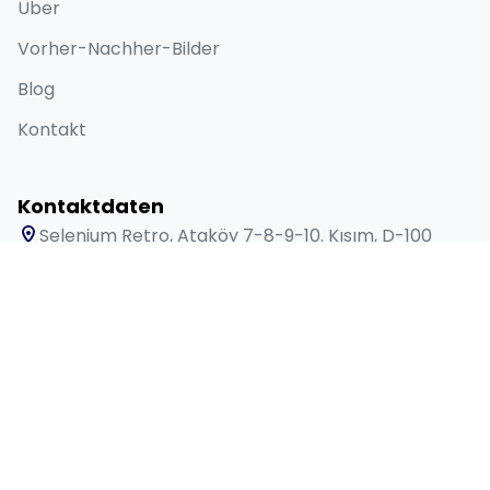
Über
Vorher-Nachher-Bilder
Blog
Kontakt
Kontaktdaten
Selenium Retro, Ataköy 7-8-9-10. Kısım, D-100
Güney Yanyolu No:18/A Bakırköy İstanbul 34158 TR
+90 538 416 61 91
sales@lygosdental.com
Mo – Sa: 09:00 – 18:00 Uhr