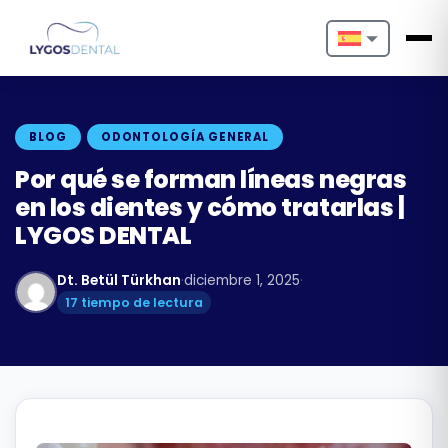
Nederlands
English
BLOG
ODONTOLOGÍA GENERAL
Français
Por qué se forman líneas negras
en los dientes y cómo tratarlas |
Deutsch
LYGOS DENTAL
Português
Dt. Betül Türkhan
·
diciembre 1, 2025
·
Español
17 tiempo de lectura
Türkçe
Italiano
Български