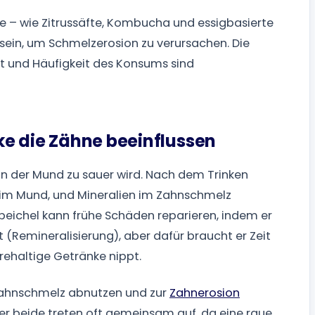
ke – wie Zitrussäfte, Kombucha und essigbasierte
sein, um Schmelzerosion zu verursachen. Die
alt und Häufigkeit des Konsums sind
e die Zähne beeinflussen
nn der Mund zu sauer wird. Nach dem Trinken
t im Mund, und Mineralien im Zahnschmelz
peichel kann frühe Schäden reparieren, indem er
t (Remineralisierung), aber dafür braucht er Zeit
ehaltige Getränke nippt.
 Zahnschmelz abnutzen und zur
Zahnerosion
ber beide treten oft gemeinsam auf, da eine raue,