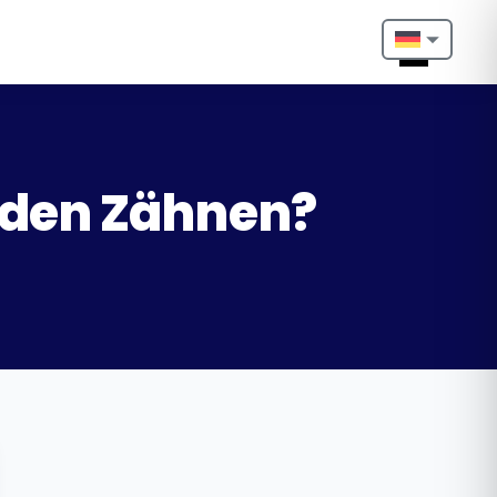
Nederlands
English
Français
 den Zähnen?
Deutsch
Português
Español
Türkçe
Italiano
Български