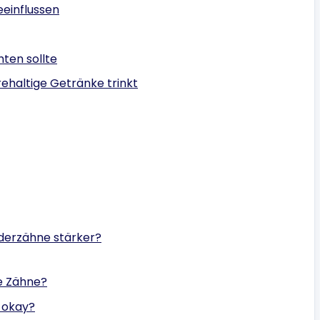
eeinflussen
ten sollte
haltige Getränke trinkt
nderzähne stärker?
e Zähne?
 okay?