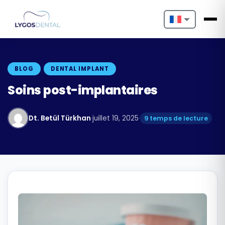
Nederlands
English
BLOG
DENTAL IMPLANT
Français
Soins post-implantaires
Deutsch
Dt. Betül Türkhan
·
juillet 19, 2025
·
9 temps de lecture
Português
Español
Türkçe
Italiano
Български