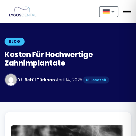
Nederlands
English
BLOG
Français
Kosten Für Hochwertige
Zahnimplantate
Deutsch
Português
Dt. Betül Türkhan
·
April 14, 2025
·
13 Lesezeit
Español
Türkçe
Italiano
Български