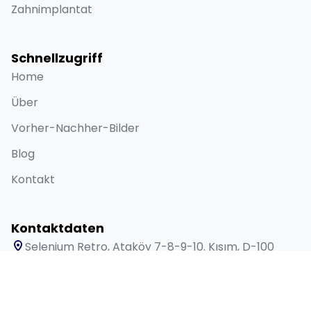
Zahnimplantat
Schnellzugriff
Home
Über
Vorher-Nachher-Bilder
Blog
Kontakt
Kontaktdaten
Selenium Retro, Ataköy 7-8-9-10. Kısım, D-100
Güney Yanyolu No:18/A Bakırköy İstanbul 34158 TR
+90 538 416 61 91