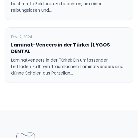
bestimmte Faktoren zu beachten, um einen
reibungslosen und…
BLOG
Dez. 2, 2024
Laminat-Veneers in der Türkei | LYGOS
DENTAL
Laminatveneers in der Türkei: Ein umfassender
Leitfaden zu Ihrem Traumlächeln Laminatveneers sind
dünne Schalen aus Porzellan…