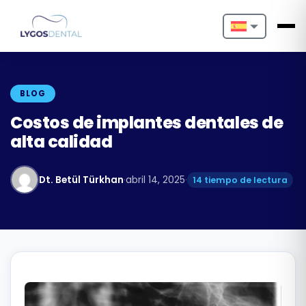
Nederlands
English
BLOG
Français
Costos de implantes dentales de
alta calidad
Deutsch
Português
Dt. Betül Türkhan
·
abril 14, 2025
·
14 tiempo de lectura
Español
Türkçe
Italiano
Български