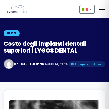
Nederlands
English
BLOG
Français
Costo degli impianti dentali
superiori | LYGOS DENTAL
Deutsch
Português
Dt. Betül Türkhan
·
Aprile 14, 2025
·
13 Tempo di lettura:
Español
Türkçe
Italiano
Български