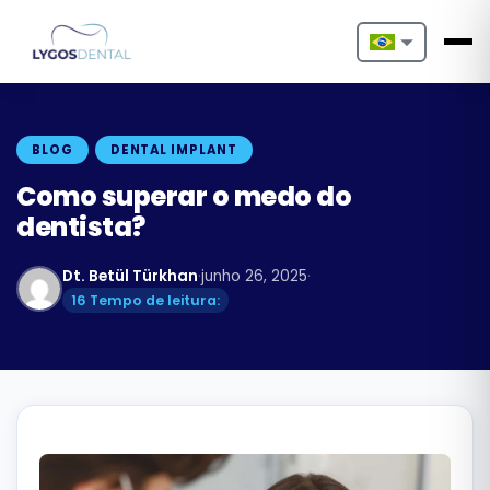
Nederlands
English
BLOG
DENTAL IMPLANT
Français
Como superar o medo do
dentista?
Deutsch
Dt. Betül Türkhan
·
junho 26, 2025
·
Português
16 Tempo de leitura:
Español
Türkçe
Italiano
Български