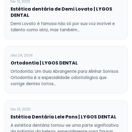
fev 12, 2025
Estética dentária de Demi Lovato | LYGOS
DENTAL
Demi Lovato é famosa não só por sua voz incrível e
talento como atriz, mas também…
BLOG
dez 24, 2024
Ortodontia | LYGOS DENTAL
Ortodontia: Um Guia Abrangente para Alinhar Sorrisos
Ortodontia é a especialidade odontológica que
corrige dentes tortos…
BLOG
fev 14, 2025
Estética Dentária Lele Pons | LYGOS DENTAL
A estética dentária tornou-se uma parte significativa
da indústria da beleza, especialmente para figuras