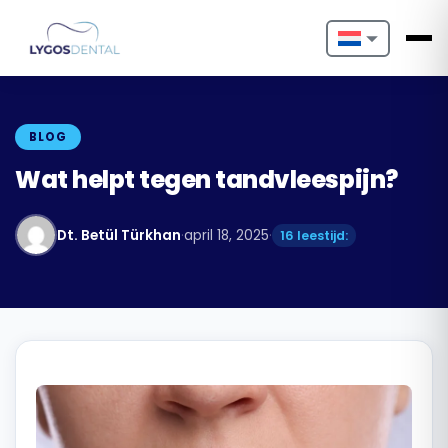
Nederlands
English
BLOG
Français
Wat helpt tegen tandvleespijn?
Deutsch
Dt. Betül Türkhan
·
april 18, 2025
·
16 leestijd:
Português
Español
Türkçe
Italiano
Български