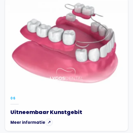
06
Uitneembaar Kunstgebit
Meer informatie
↗