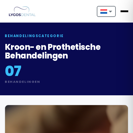
Nederlands
English
BEHANDELINGSCATEGORIE
Kroon- en Prothetische
Français
Behandelingen
Deutsch
07
Português
BEHANDELINGEN
Español
Türkçe
Italiano
Български