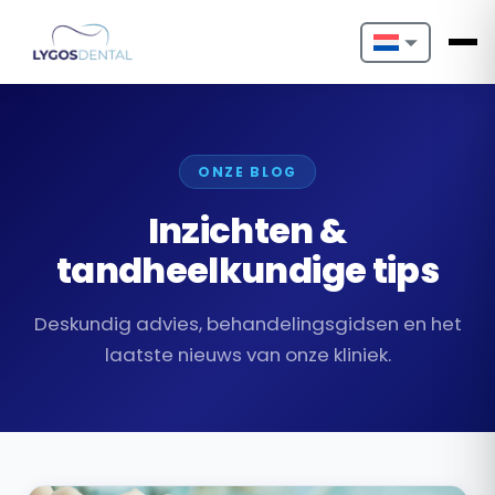
Nederlands
English
ONZE BLOG
Français
Inzichten &
Deutsch
tandheelkundige tips
Português
Deskundig advies, behandelingsgidsen en het
Español
laatste nieuws van onze kliniek.
Türkçe
Italiano
Български