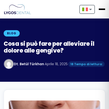
Nederlands
English
BLOG
Français
Cosa si può fare per alleviare il
dolore alle gengive?
Deutsch
Português
Dt. Betül Türkhan
·
Aprile 18, 2025
·
18 Tempo di lettura:
Español
Türkçe
Italiano
Български