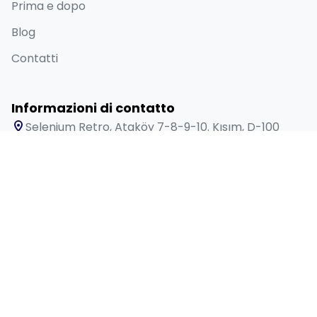
Prima e dopo
Blog
Contatti
Informazioni di contatto
Selenium Retro, Ataköy 7-8-9-10. Kısım, D-100
Güney Yanyolu No:18/A Bakırköy İstanbul 34158 TR
+90 538 416 61 91
sales@lygosdental.com
Lunedì - Sabato: 09:00 - 18:00
© 2026 Clinica dentistica Lygos. Tutti i diritti riservati.