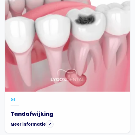
06
Tandafwijking
Meer informatie
↗