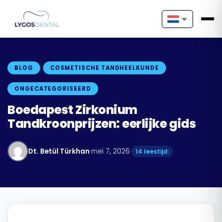
Nederlands
English
BLOG
COSMETISCHE TANDHEELKUNDE
Français
ONGECATEGORISEERD
Deutsch
Boedapest Zirkonium
Tandkroonprijzen: eerlijke gids
Português
Español
Dt. Betül Türkhan
·
mei 7, 2026
·
14 leestijd:
Türkçe
Italiano
Български