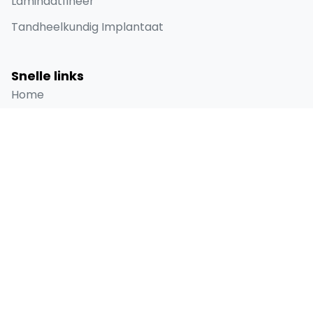
Laminaatfineer
Tandheelkundig Implantaat
Snelle links
Home
Over
Voor en Na
Blog
Contact
Contactgegevens
Selenium Retro, Ataköy 7-8-9-10. Kısım, D-100
Güney Yanyolu No:18/A Bakırköy İstanbul 34158 TR
+90 538 416 61 91