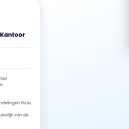
Română
Русский
 Kantoor
tief
er
delingen thuis
iterlijk van de