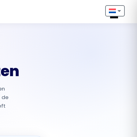
Nederlands
English
Français
Deutsch
ten
Português
en
Español
n de
eft
Türkçe
Italiano
Български