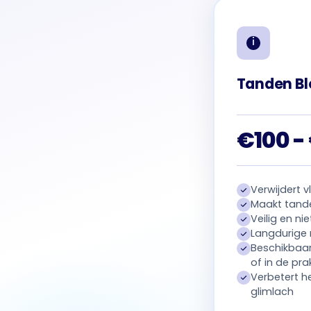
Tanden Bl
€100 -
Verwijdert v
Maakt tande
Veilig en ni
Langdurige 
Beschikbaar
of in de prak
Verbetert he
glimlach