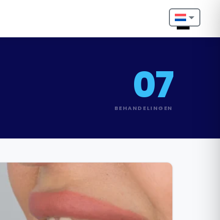
Nederlands
English
07
Français
Deutsch
BEHANDELINGEN
Português
Español
Türkçe
Italiano
Български