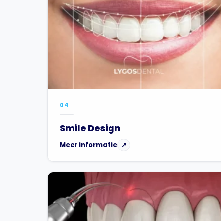
04
Smile Design
Meer informatie
↗