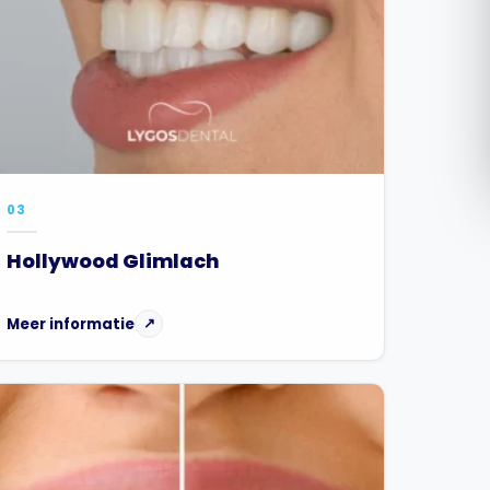
Română
Русский
03
Hollywood Glimlach
Meer informatie
↗