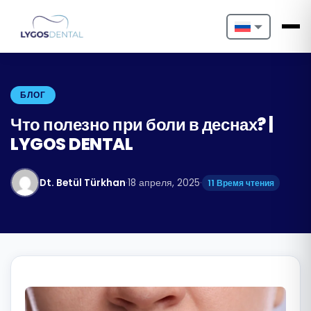
Nederlands
English
БЛОГ
Français
Что полезно при боли в деснах? |
LYGOS DENTAL
Deutsch
Português
Dt. Betül Türkhan
·
18 апреля, 2025
·
11 Время чтения
Español
Türkçe
Italiano
Български