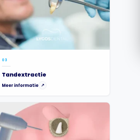
Română
Русский
03
Tandextractie
Meer informatie
↗