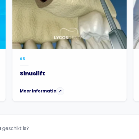
05
Sinuslift
Meer informatie
↗
 geschikt is?