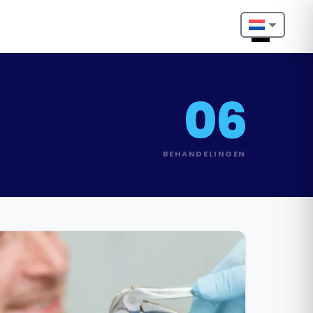
Nederlands
English
06
Français
Deutsch
BEHANDELINGEN
Português
Español
Türkçe
Italiano
Български