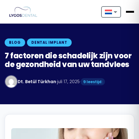
Nederlands
English
BLOG
DENTAL IMPLANT
Français
7 factoren die schadelijk zijn voor
de gezondheid van uw tandvlees
Deutsch
Português
Dt. Betül Türkhan
·
juli 17, 2025
·
9 leestijd:
Español
Türkçe
Italiano
Български