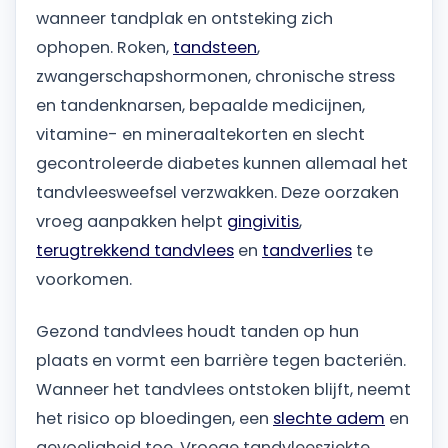
wanneer tandplak en ontsteking zich
ophopen. Roken,
tandsteen
,
zwangerschapshormonen, chronische stress
en tandenknarsen, bepaalde medicijnen,
vitamine- en mineraaltekorten en slecht
gecontroleerde diabetes kunnen allemaal het
tandvleesweefsel verzwakken. Deze oorzaken
vroeg aanpakken helpt
gingivitis
,
terugtrekkend tandvlees
en
tandverlies
te
voorkomen.
Gezond tandvlees houdt tanden op hun
plaats en vormt een barrière tegen bacteriën.
Wanneer het tandvlees ontstoken blijft, neemt
het risico op bloedingen, een
slechte adem
en
gevoeligheid toe. Vroege tandvleesziekte