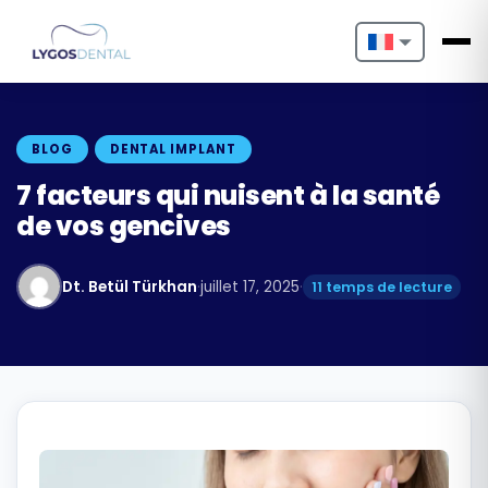
Nederlands
English
BLOG
DENTAL IMPLANT
Français
7 facteurs qui nuisent à la santé
de vos gencives
Deutsch
Português
Dt. Betül Türkhan
·
juillet 17, 2025
·
11 temps de lecture
Español
Türkçe
Italiano
Български