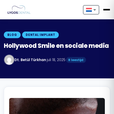
Nederlands
English
BLOG
DENTAL IMPLANT
Français
Hollywood Smile en sociale media
Deutsch
Dt. Betül Türkhan
·
juli 18, 2025
·
8 leestijd:
Português
Español
Türkçe
Italiano
Български