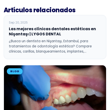
Artículos relacionados
BLOG
Sep 20, 2025
Las mejores clínicas dentales estéticas en
Nişantaşı | LYGOS DENTAL
¿Busca un dentista en Nişantaşı, Estambul, para
tratamientos de odontología estética? Compare
clínicas, carillas, blanqueamientos, implantes,…
BLOG