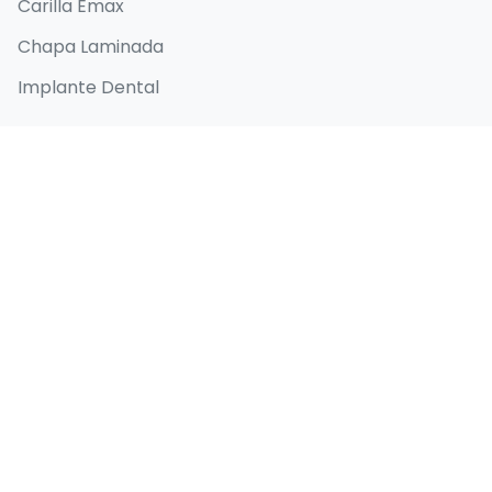
Carilla Emax
Chapa Laminada
Implante Dental
Enlaces Rápidos
Inicio
Acerca de
Antes y después
Blog
Contacto
Datos de contacto
Selenium Retro, Ataköy 7-8-9-10. Kısım, D-100
Güney Yanyolu No:18/A, 34158 Bakırköy/İstanbul