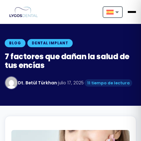
Nederlands
English
BLOG
DENTAL IMPLANT
Français
7 factores que dañan la salud de
tus encías
Deutsch
Português
Dt. Betül Türkhan
·
julio 17, 2025
·
11 tiempo de lectura
Español
Türkçe
Italiano
Български