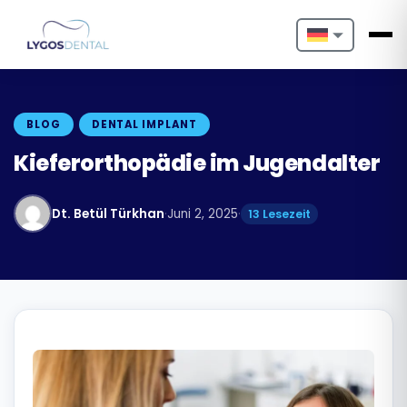
Nederlands
English
BLOG
DENTAL IMPLANT
Français
Kieferorthopädie im Jugendalter
Deutsch
Dt. Betül Türkhan
·
Juni 2, 2025
·
13 Lesezeit
Português
Español
Türkçe
Italiano
Български