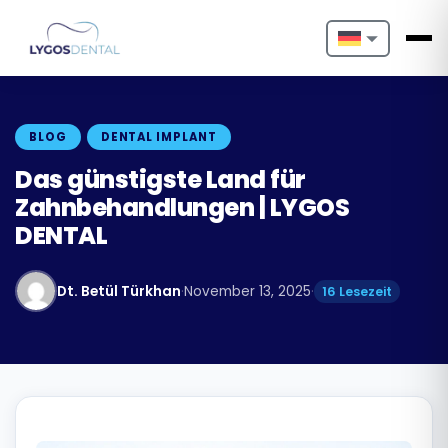
Nederlands
English
BLOG
DENTAL IMPLANT
Français
Das günstigste Land für
Zahnbehandlungen | LYGOS
Deutsch
DENTAL
Português
Dt. Betül Türkhan
·
November 13, 2025
·
16 Lesezeit
Español
Türkçe
Italiano
Български