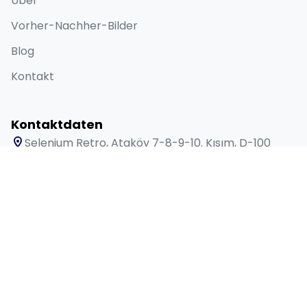
Über
Vorher-Nachher-Bilder
Blog
Kontakt
Kontaktdaten
Selenium Retro, Ataköy 7-8-9-10. Kısım, D-100
Güney Yanyolu No:18/A Bakırköy İstanbul 34158 TR
+90 538 416 61 91
sales@lygosdental.com
Mo – Sa: 09:00 – 18:00 Uhr