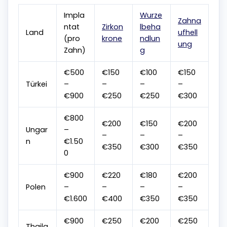
Impla
Wurze
Zahna
ntat
Zirkon
lbeha
Land
ufhell
(pro
krone
ndlun
ung
Zahn)
g
€500
€150
€100
€150
Türkei
–
–
–
–
€900
€250
€250
€300
€800
€200
€150
€200
Ungar
–
–
–
–
n
€1.50
€350
€300
€350
0
€900
€220
€180
€200
Polen
–
–
–
–
€1.600
€400
€350
€350
€900
€250
€200
€250
Thaila