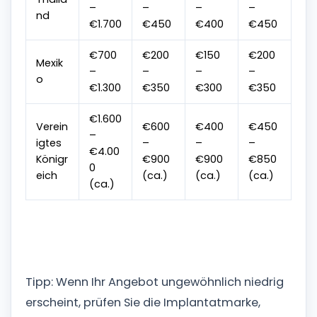
–
–
–
–
nd
€1.700
€450
€400
€450
€700
€200
€150
€200
Mexik
–
–
–
–
o
€1.300
€350
€300
€350
€1.600
Verein
€600
€400
€450
–
igtes
–
–
–
€4.00
Königr
€900
€900
€850
0
eich
(ca.)
(ca.)
(ca.)
(ca.)
Tipp: Wenn Ihr Angebot ungewöhnlich niedrig
erscheint, prüfen Sie die Implantatmarke,