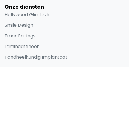
Onze diensten
Hollywood Glimlach
Smile Design
Emax Facings
Laminaatfineer
Tandheelkundig Implantaat
Snelle links
Home
Over
Voor en Na
Blog
Contact