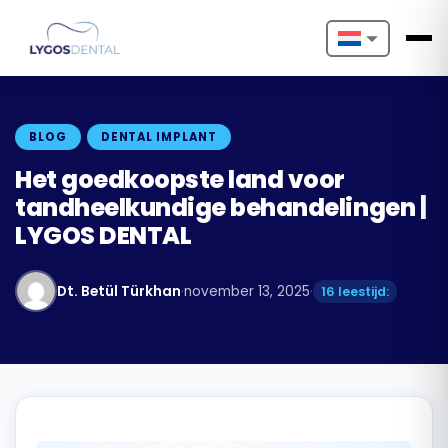
Nederlands
English
BLOG
DENTAL IMPLANT
Français
Het goedkoopste land voor
tandheelkundige behandelingen |
Deutsch
LYGOS DENTAL
Português
Dt. Betül Türkhan
·
november 13, 2025
·
16 leestijd:
Español
Türkçe
Italiano
Български