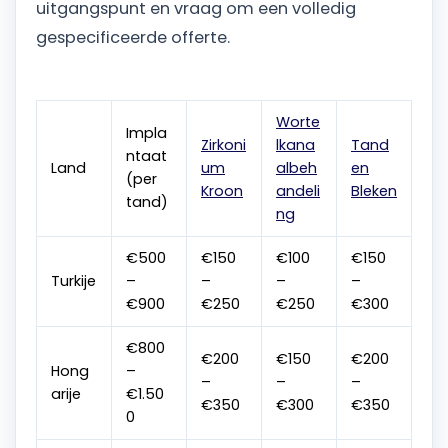
uitgangspunt en vraag om een volledig
gespecificeerde offerte.
Worte
Impla
Zirkoni
lkana
Tand
ntaat
Land
um
albeh
en
(per
Kroon
andeli
Bleken
tand)
ng
€500
€150
€100
€150
Turkije
–
–
–
–
€900
€250
€250
€300
€800
€200
€150
€200
Hong
–
–
–
–
arije
€1.50
€350
€300
€350
0