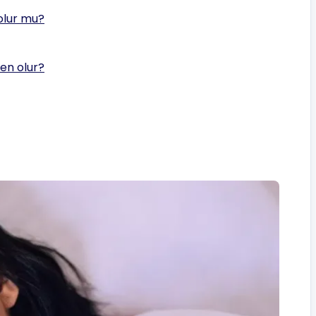
olur mu?
den olur?