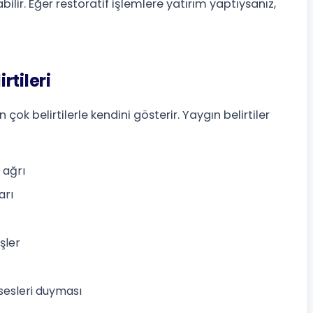
bilir. Eğer restoratif işlemlere yatırım yaptıysanız,
rtileri
ok belirtilerle kendini gösterir. Yaygın belirtiler
 ağrı
arı
şler
sesleri duyması