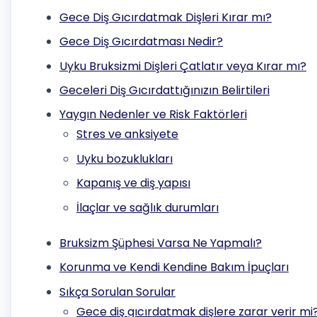
Gece Diş Gıcırdatmak Dişleri Kırar mı?
Gece Diş Gıcırdatması Nedir?
Uyku Bruksizmi Dişleri Çatlatır veya Kırar mı?
Geceleri Diş Gıcırdattığınızın Belirtileri
Yaygın Nedenler ve Risk Faktörleri
Stres ve anksiyete
Uyku bozuklukları
Kapanış ve diş yapısı
İlaçlar ve sağlık durumları
Bruksizm Şüphesi Varsa Ne Yapmalı?
Korunma ve Kendi Kendine Bakım İpuçları
Sıkça Sorulan Sorular
Gece diş gıcırdatmak dişlere zarar verir mi