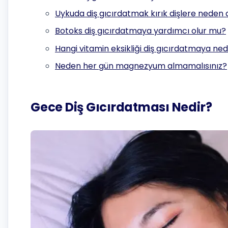
Uykuda diş gıcırdatmak kırık dişlere neden 
Botoks diş gıcırdatmaya yardımcı olur mu?
Hangi vitamin eksikliği diş gıcırdatmaya ne
Neden her gün magnezyum almamalısınız?
Gece Diş Gıcırdatması Nedir?