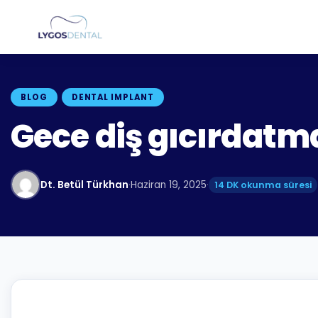
BLOG
DENTAL IMPLANT
Gece diş gıcırdatma
Dt. Betül Türkhan
·
Haziran 19, 2025
·
14 DK okunma süresi