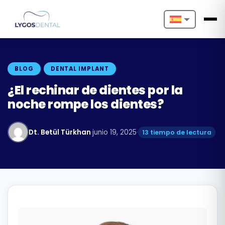
Nederlands
English
BLOG
DENTAL IMPLANT
Français
¿El rechinar de dientes por la
noche rompe los dientes?
Deutsch
Português
Dt. Betül Türkhan
·
junio 19, 2025
·
13 tiempo de lectura
Español
Türkçe
Italiano
Български