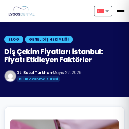
Nederlands
English
BLOG
GENEL DIŞ HEKIMLIĞI
Français
Diş Çekim Fiyatları İstanbul:
Fiyatı Etkileyen Faktörler
Deutsch
Dt. Betül Türkhan
·
Mayıs 22, 2026
·
Português
15 DK okunma süresi
Español
Türkçe
Italiano
Български