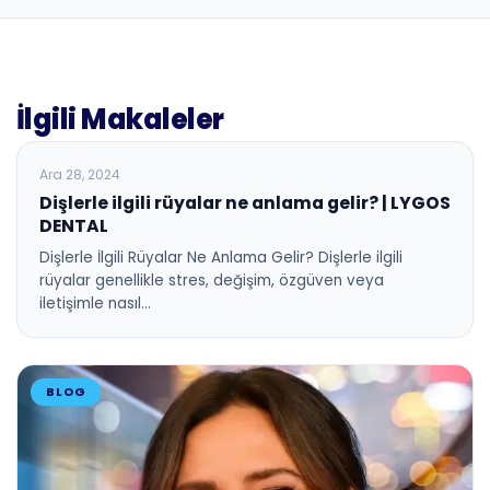
İlgili Makaleler
BLOG
Ara 28, 2024
Dişlerle ilgili rüyalar ne anlama gelir? | LYGOS
DENTAL
Dişlerle İlgili Rüyalar Ne Anlama Gelir? Dişlerle ilgili
rüyalar genellikle stres, değişim, özgüven veya
iletişimle nasıl…
BLOG