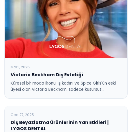
Mar 1, 2025
Victoria Beckham Diş Estetiği
Küresel bir moda ikonu, iş kadını ve Spice Girls'ün eski
üyesi olan Victoria Beckham, sadece kusursuz…
BLOG
Oca 27, 2025
Diş Beyazlatma Ürünlerinin Yan Etkileri |
LYGOS DENTAL