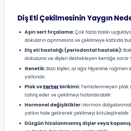
Diş Eti Çekilmesinin Yaygın Nede
Aşırı sert fırçalama:
Çok fazla baskı uygulaya
dokuların aşınmasına ve çekilmeye katkıda bulu
Diş eti hastalığı (periodontal hastalık):
Bak
dokusuna ve dişleri destekleyen kemiğe zarar v
Genetik:
Bazı kişiler, iyi ağız hijyenine rağme
yatkındır.
Plak ve
tartar
birikimi:
Temizlenmeyen plak se
tahriş eder ve çekilmeyi hızlandırabilir.
Hormonel değişiklikler:
Hormon dalgalanmalar
yatkın hale getirerek çekilmeyi kötüleştirebilir.
Düzgün hizalanmamış dişler veya kapanış 