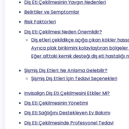
Diş Eti Çekilmesinin Yaygın Nedenleri
Belirtiler ve Semptomlar
Risk Faktörleri
Diş Eti Çekilmesi Neden Önemlidir?
Diş etleri çekildikçe açığa çıkan kökler hass
Ayrıca plak birikimini kolaylaştıran bölgeler o
Eğer alttaki kemik desteği diş eti hastalığı 
Şişmiş Diş Etleri: Ne Anlama Gelebilir?
Şişmiş Diş Etleri İçin Tedavi Seçenekleri
Invisalign Diş Eti Çekilmesini Etkiler Mi?
Diş Eti Çekilmesinin Yönetimi
Diş Eti Sağlığını Destekleyen Ev Bakımı
Diş Eti Çekilmesinde Profesyonel Tedavi