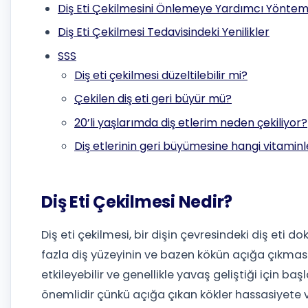
Diş Eti Çekilmesini Önlemeye Yardımcı Yöntem
Diş Eti Çekilmesi Tedavisindeki Yenilikler
SSS
Diş eti çekilmesi düzeltilebilir mi?
Çekilen diş eti geri büyür mü?
20’li yaşlarımda diş etlerim neden çekiliyor?
Diş etlerinin geri büyümesine hangi vitaminl
Diş Eti Çekilmesi Nedir?
Diş eti çekilmesi, bir dişin çevresindeki diş eti
fazla diş yüzeyinin ve bazen kökün açığa çıkmasın
etkileyebilir ve genellikle yavaş geliştiği için baş
önemlidir çünkü açığa çıkan kökler hassasiyete