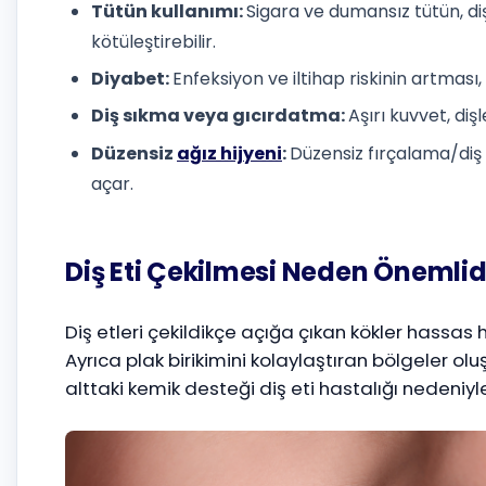
Tütün kullanımı:
Sigara ve dumansız tütün, diş
kötüleştirebilir.
Diyabet:
Enfeksiyon ve iltihap riskinin artması,
Diş sıkma veya gıcırdatma:
Aşırı kuvvet, diş
Düzensiz
ağız hijyeni
:
Düzensiz fırçalama/diş ip
açar.
Diş Eti Çekilmesi Neden Önemlid
Diş etleri çekildikçe açığa çıkan kökler hassas h
Ayrıca plak birikimini kolaylaştıran bölgeler oluşu
alttaki kemik desteği diş eti hastalığı nedeniyl