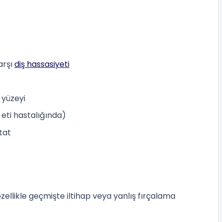
arşı
diş hassasiyeti
 yüzeyi
ş eti hastalığında)
tat
ellikle geçmişte iltihap veya yanlış fırçalama