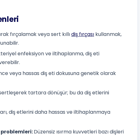
nleri
rak fırçalamak veya sert kıllı
diş fırçası
kullanmak,
nabilir.
teriyel enfeksiyon ve iltihaplanma, diş eti
erebilir.
n ince veya hassas diş eti dokusuna genetik olarak
rtleşerek tartara dönüşür; bu da diş etlerini
ı, diş etlerini daha hassas ve iltihaplanmaya
problemleri:
Düzensiz ısırma kuvvetleri bazı dişleri