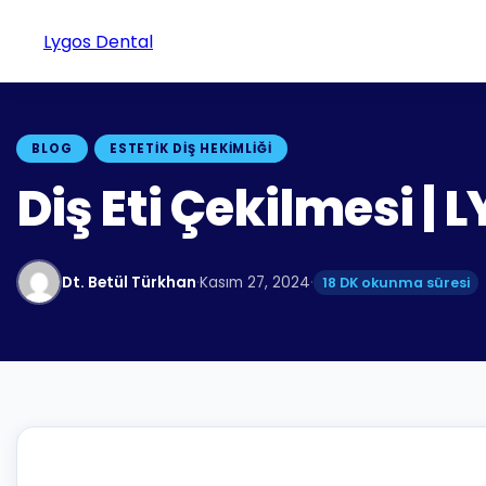
Lygos Dental
BLOG
ESTETIK DIŞ HEKIMLIĞI
Diş Eti Çekilmesi |
Dt. Betül Türkhan
·
Kasım 27, 2024
·
18 DK okunma süresi