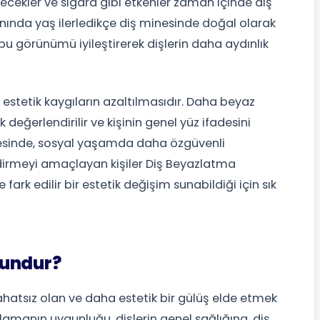
çecekler ve sigara gibi etkenler zaman içinde diş
nında yaş ilerledikçe diş minesinde doğal olarak
 bu görünümü iyileştirerek dişlerin daha aydınlık
estetik kaygıların azaltılmasıdır. Daha beyaz
 değerlendirilir ve kişinin genel yüz ifadesini
ncesinde, sosyal yaşamda daha özgüvenli
dirmeyi amaçlayan kişiler Diş Beyazlatma
fark edilir bir estetik değişim sunabildiği için sık
gundur?
atsız olan ve daha estetik bir gülüş elde etmek
ulamanın uygunluğu, dişlerin genel sağlığına, diş