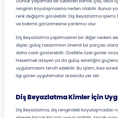
Günlük yaşamda sık tüketilen kahve, çay, asitli i
renginin koyulaşmasına neden olabilir. Bunun ya
renk değişimi görülebilir. Diş Beyazlatma işlemi,
ve bakımlı görünmesine yardımcı olur.
Diş Beyazlatma yapılmasının bir diğer nedeni de 
dişler, gülüş tasarımının önemli bir parçası olarak
daha canlı gösterebilir. Özellikle özel günler ö
hissetmek isteyen ya da gülüş estetiğini güçlen
uygulamasını tercih edebilir. Bu işlem, kısa sürede 
ilgi gören uygulamalar arasında yer alır.
Diş Beyazlatma Kimler İçin Uy
Diş Beyazlatma, diş rengindeki koyulaşmadan rah
isteyen birçok kişi için uygun olabilir. Ancak uyg