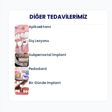
DIĞER TEDAVILERIMIZ
Apikoektomi
Diş Lezyonu
Subperiostal İmplant
Pedodonti
Bir Günde İmplant