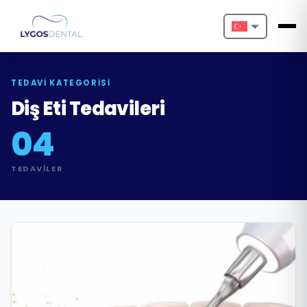
Nederlands
English
TEDAVI KATEGORISI
Diş Eti Tedavileri
Français
04
Deutsch
TEDAVILER
Português
Español
Türkçe
Italiano
Български