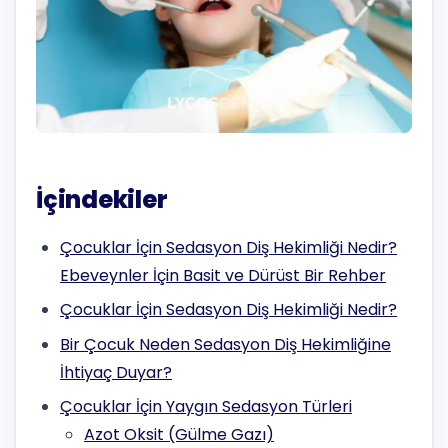
İçindekiler
Çocuklar İçin Sedasyon Diş Hekimliği Nedir?
Ebeveynler İçin Basit ve Dürüst Bir Rehber
Çocuklar İçin Sedasyon Diş Hekimliği Nedir?
Bir Çocuk Neden Sedasyon Diş Hekimliğine
İhtiyaç Duyar?
Çocuklar İçin Yaygın Sedasyon Türleri
Azot Oksit (Gülme Gazı)