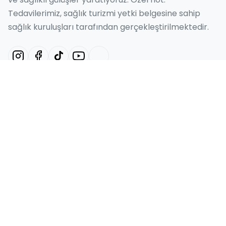
Tedavilerimiz, sağlık turizmi yetki belgesine sahip
sağlık kuruluşları tarafından gerçekleştirilmektedir.
Hizmetlerimiz
Hollywood Smile
Gülüş Tasarımı
Emax Kaplama
Lamine Kaplama
Diş İmplantı
Hızlı Bağlantılar