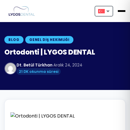
Nederlands
English
BLOG
GENEL DIŞ HEKIMLIĞI
Français
Ortodonti | LYGOS DENTAL
Deutsch
Dt. Betül Türkhan
·
Aralık 24, 2024
·
21 DK okunma süresi
Português
Español
Türkçe
Italiano
Български