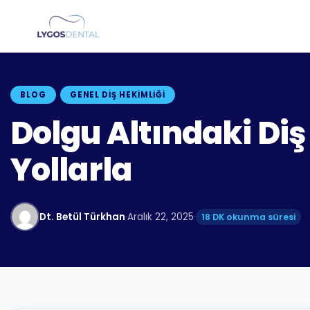
BLOG
GENEL DIŞ HEKIMLIĞI
Dolgu Altındaki Diş 
Yollarla
Dt. Betül Türkhan
·
Aralık 22, 2025
·
18 DK okunma süresi