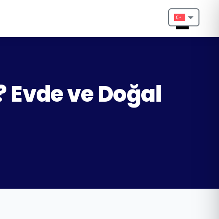
Nederlands
English
Français
r? Evde ve Doğal
Deutsch
Português
Español
Türkçe
Italiano
Български