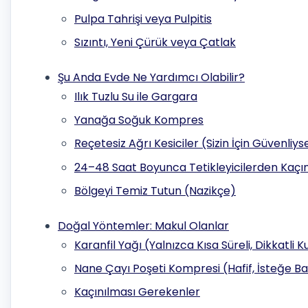
Pulpa Tahrişi veya Pulpitis
Sızıntı, Yeni Çürük veya Çatlak
Şu Anda Evde Ne Yardımcı Olabilir?
Ilık Tuzlu Su ile Gargara
Yanağa Soğuk Kompres
Reçetesiz Ağrı Kesiciler (Sizin İçin Güvenliys
24–48 Saat Boyunca Tetikleyicilerden Kaçı
Bölgeyi Temiz Tutun (Nazikçe)
Doğal Yöntemler: Makul Olanlar
Karanfil Yağı (Yalnızca Kısa Süreli, Dikkatli 
Nane Çayı Poşeti Kompresi (Hafif, İsteğe Ba
Kaçınılması Gerekenler