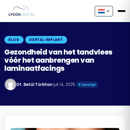
Nederlands
English
BLOG
DENTAL IMPLANT
Français
Gezondheid van het tandvlees
vóór het aanbrengen van
Deutsch
laminaatfacings
Português
Dt. Betül Türkhan
·
juli 14, 2025
·
8 leestijd:
Español
Türkçe
Italiano
Български