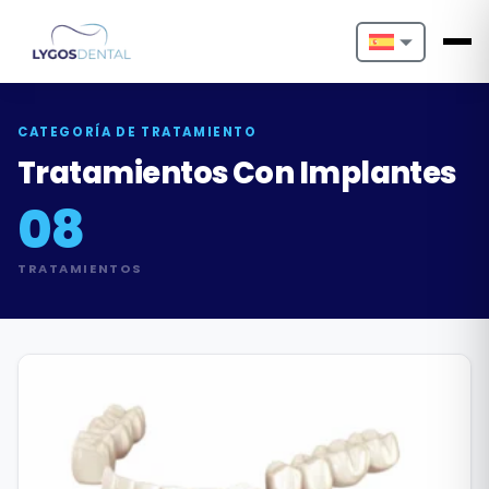
Nederlands
English
CATEGORÍA DE TRATAMIENTO
Tratamientos Con Implantes
Français
08
Deutsch
TRATAMIENTOS
Português
Español
Türkçe
Italiano
Български